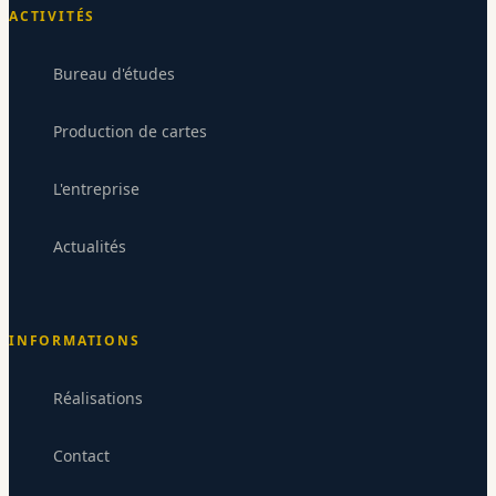
ACTIVITÉS
Bureau d'études
Production de cartes
L'entreprise
Codium Electronique
Actualités
CE
Répond sous 24-48h
INFORMATIONS
Réalisations
Contact