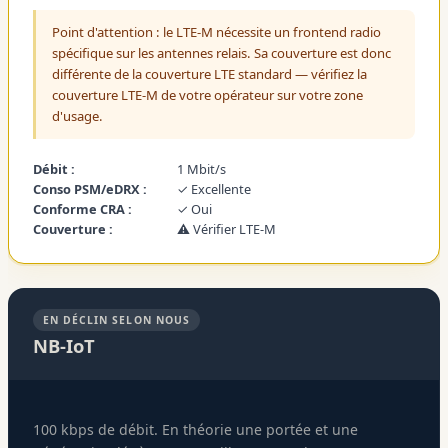
Point d'attention : le LTE-M nécessite un frontend radio
spécifique sur les antennes relais. Sa couverture est donc
différente de la couverture LTE standard — vérifiez la
couverture LTE-M de votre opérateur sur votre zone
d'usage.
Débit :
1 Mbit/s
Conso PSM/eDRX :
✓ Excellente
Conforme CRA :
✓ Oui
Couverture :
⚠ Vérifier LTE-M
EN DÉCLIN SELON NOUS
NB-IoT
100 kbps de débit. En théorie une portée et une