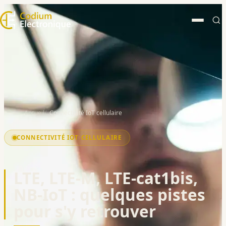
Accueil
Connectivité IoT cellulaire
CONNECTIVITÉ IOT CELLULAIRE
LTE, LTE-M, LTE-cat1bis,
NB-IoT : quelques pistes
pour s'y retrouver