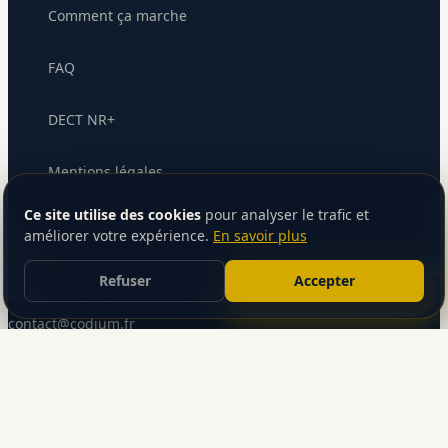
Comment ça marche
FAQ
DECT NR+
Mentions légales
Envoyer le message
Ce site utilise des cookies
pour analyser le trafic et
améliorer votre expérience.
En savoir plus
CONTACT
Refuser
Accepter
Parlons de votre projet
09 50 16 03 52
contact@codium.fr
©
2026
Codium SAS — Tous droits réservés