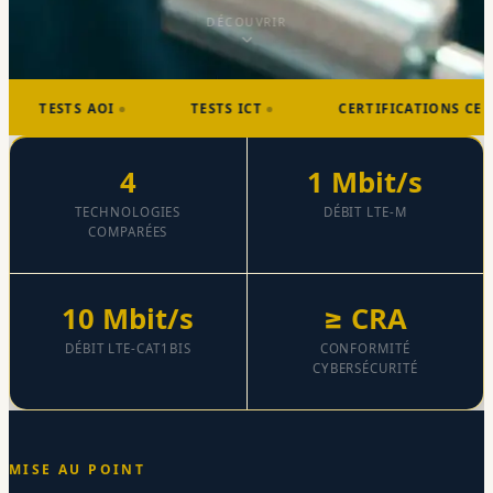
DÉCOUVRIR
STS AOI
TESTS ICT
CERTIFICATIONS CE
4
1 Mbit/s
TECHNOLOGIES
DÉBIT LTE-M
COMPARÉES
10 Mbit/s
≥ CRA
DÉBIT LTE-CAT1BIS
CONFORMITÉ
CYBERSÉCURITÉ
MISE AU POINT