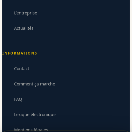
Codium Electronique
L'entreprise
CE
Répond sous 24-48h
Actualités
INFORMATIONS
Contact
Comment ça marche
FAQ
Lexique électronique
Mentions légales