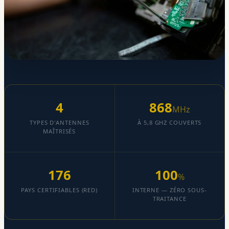
4
868
MHz
TYPES D'ANTENNES
À 5,8 GHZ COUVERTS
MAÎTRISÉS
176
100
%
PAYS CERTIFIABLES (RED)
INTERNE — ZÉRO SOUS-
TRAITANCE