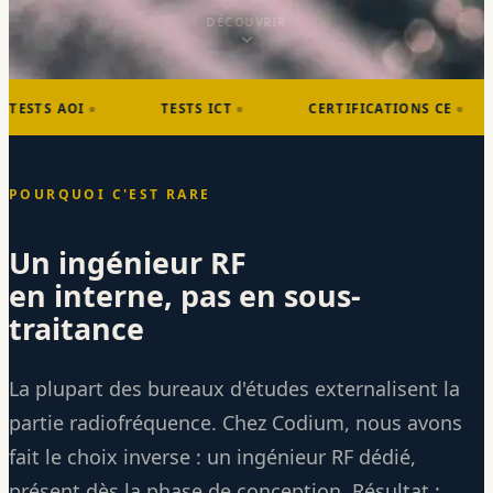
DÉCOUVRIR
OI
TESTS ICT
CERTIFICATIONS CE
ROH
POURQUOI C'EST RARE
Un ingénieur RF
en interne, pas en sous-
traitance
La plupart des bureaux d'études externalisent la
partie radiofréquence. Chez Codium, nous avons
fait le choix inverse : un ingénieur RF dédié,
présent dès la phase de conception. Résultat :