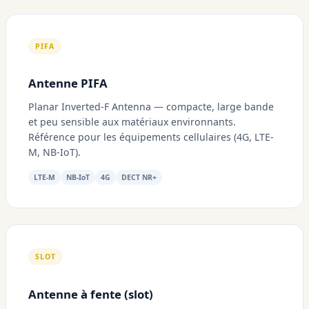
PIFA
Antenne PIFA
Planar Inverted-F Antenna — compacte, large bande
et peu sensible aux matériaux environnants.
Référence pour les équipements cellulaires (4G, LTE-
M, NB-IoT).
LTE-M
NB-IoT
4G
DECT NR+
SLOT
Antenne à fente (slot)