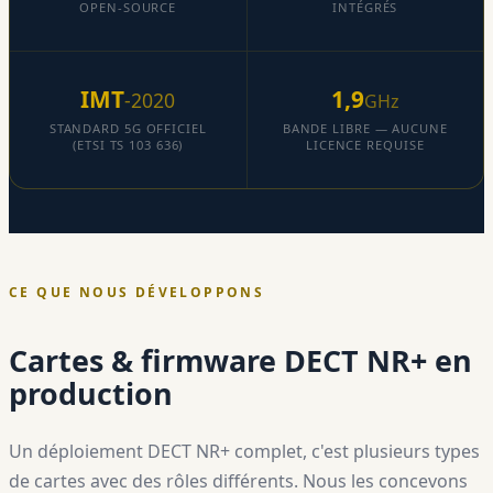
OPEN-SOURCE
INTÉGRÉS
IMT
1,9
-2020
GHz
STANDARD 5G OFFICIEL
BANDE LIBRE — AUCUNE
(ETSI TS 103 636)
LICENCE REQUISE
CE QUE NOUS DÉVELOPPONS
Cartes & firmware DECT NR+ en
production
Un déploiement DECT NR+ complet, c'est plusieurs types
de cartes avec des rôles différents. Nous les concevons