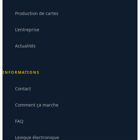
Production de cartes
Codium Electronique
L'entreprise
CE
Répond sous 24-48h
Actualités
INFORMATIONS
Contact
Comment ça marche
FAQ
Lexique électronique