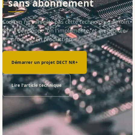
sans abonnement
Codium ne surveille pas cette technologie de loin.
On la développe, on l'implémente, et on déploie
les produits. En production.
Démarrer un projet DECT NR+
Lire l'article technique