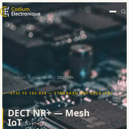
Accueil
Bureau d'études
DECT NR+
ETSI TS 103 636 — STANDARD IMT-2020 (5G)
DECT NR+ — Mesh
IoT