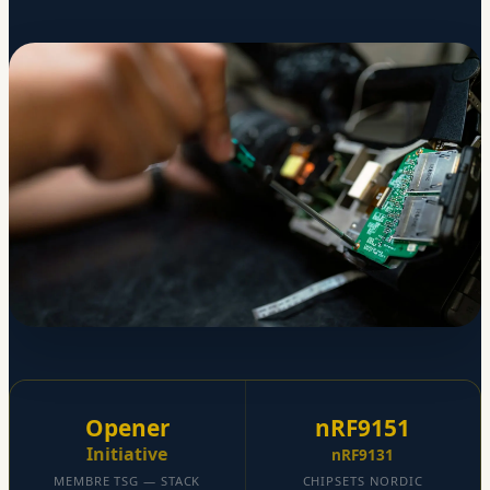
Opener
nRF9151
Initiative
nRF9131
MEMBRE TSG — STACK
CHIPSETS NORDIC