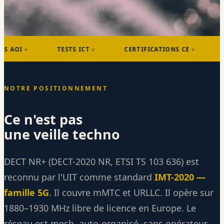
DÉCOUVRIR
TESTS ICT
CERTIFICATIONS CE
ROHS
NOTRE POSITIONNEMENT
Ce n'est pas
une veille techno
DECT NR+ (DECT-2020 NR, ETSI TS 103 636) est
reconnu par l'UIT comme standard
IMT-2020 —
famille 5G
. Il couvre mMTC et URLLC. Il opère sur
1880–1930 MHz libre de licence en Europe. Le
réseau est mesh, auto-organisé, sans opérateur.