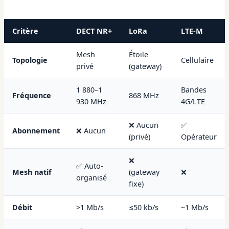
Critère
DECT NR+
LoRa
LTE-M
Mesh
Étoile
Topologie
Cellulaire
privé
(gateway)
1 880–1
Bandes
Fréquence
868 MHz
930 MHz
4G/LTE
❌ Aucun
✅
Abonnement
❌ Aucun
(privé)
Opérateur
❌
✅ Auto-
Mesh natif
(gateway
❌
organisé
fixe)
Débit
>1 Mb/s
≤50 kb/s
~1 Mb/s