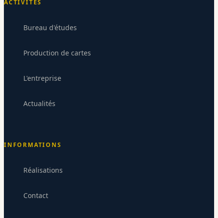
ACTIVITÉS
Bureau d'études
Production de cartes
L'entreprise
Codium Electronique
Actualités
CE
Répond sous 24-48h
INFORMATIONS
Réalisations
Contact