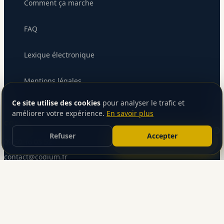
Comment ça marche
FAQ
Lexique électronique
Mentions légales
Envoyer le message
Ce site utilise des cookies
pour analyser le trafic et
améliorer votre expérience.
En savoir plus
CONTACT
Refuser
Accepter
Parlons de votre projet
09 50 16 03 52
contact@codium.fr
©
2026
Codium SAS — Tous droits réservés