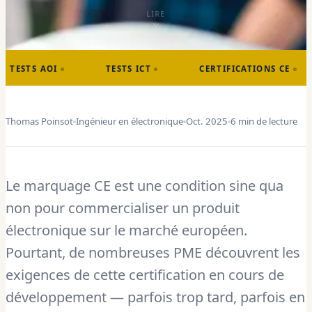
LIRE
AOI
TESTS ICT
CERTIFICATIONS CE
RO
Thomas Poinsot
Ingénieur en électronique
Oct. 2025
6 min de lecture
Le marquage CE est une condition sine qua
non pour commercialiser un produit
électronique sur le marché européen.
Pourtant, de nombreuses PME découvrent les
exigences de cette certification en cours de
développement — parfois trop tard, parfois en